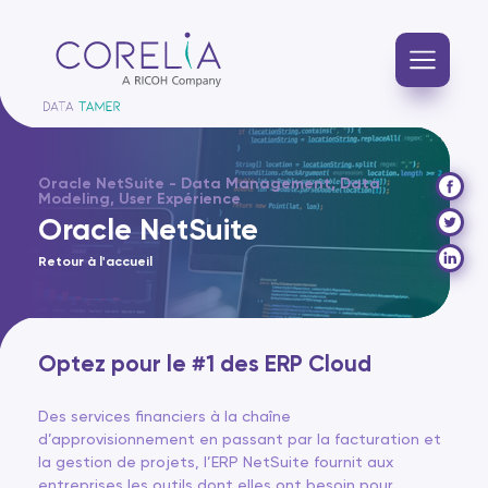
Oracle NetSuite - Data Management, Data
Modeling, User Expérience
Oracle NetSuite
Retour à l'accueil
Optez pour le #1 des ERP Cloud
Des services financiers à la chaîne
d’approvisionnement en passant par la facturation et
la gestion de projets, l’ERP NetSuite fournit aux
entreprises les outils dont elles ont besoin pour