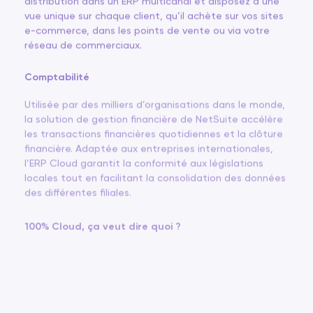
distribution dans un ERP multicanal et disposez d’une
vue unique sur chaque client, qu’il achète sur vos sites
e-commerce, dans les points de vente ou via votre
réseau de commerciaux.
Comptabilité
Utilisée par des milliers d’organisations dans le monde,
la solution de gestion financière de NetSuite accélère
les transactions financières quotidiennes et la clôture
financière. Adaptée aux entreprises internationales,
l’ERP Cloud garantit la conformité aux législations
locales tout en facilitant la consolidation des données
des différentes filiales.
100% Cloud, ça veut dire quoi ?
Beaucoup de solutions se disent Cloud. Seul NetSuite
est né dans le Cloud et peut prétendre à 45.000
entreprises dans le monde utilisant le même coeur de
version. Mais pour vous, quels sont les avantages d’une
solution 100% Cloud